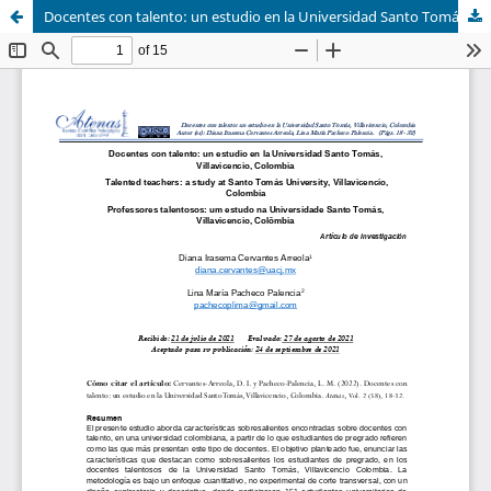
Docentes con talento: un estudio en la Universidad Santo Tomás, Villavicencio, Colombia