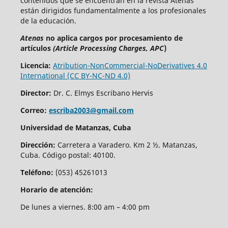
contenidos que se encuentran en la revista Atenas
están dirigidos fundamentalmente a los profesionales
de la educación.
Atenas
no aplica cargos por procesamiento de
artículos
(Article Processing Charges, APC
)
Licencia:
Atribution-NonCommercial-NoDerivatives 4.0
International (CC BY-NC-ND 4.0)
Director:
Dr. C. Elmys Escribano Hervis
Correo:
escriba2003@gmail.com
Universidad de Matanzas, Cuba
Dirección:
Carretera a Varadero. Km 2 ½. Matanzas,
Cuba. Código postal: 40100.
Teléfono:
(053) 45261013
Horario de atención:
De lunes a viernes. 8:00 am – 4:00 pm