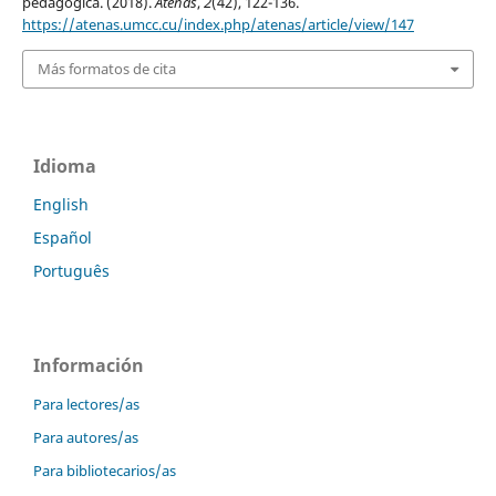
pedagógica. (2018).
Atenas
,
2
(42), 122-136.
https://atenas.umcc.cu/index.php/atenas/article/view/147
Más formatos de cita
Idioma
English
Español
Português
Información
Para lectores/as
Para autores/as
Para bibliotecarios/as